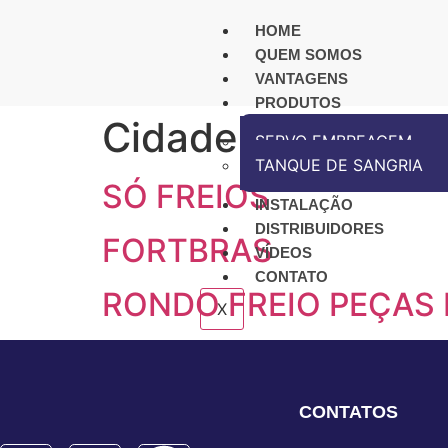
HOME
QUEM SOMOS
VANTAGENS
PRODUTOS
Cidade:
RIO BRA
SERVO EMBREAGEM
TANQUE DE SANGRIA
SÓ FREIOS
INSTALAÇÃO
DISTRIBUIDORES
FORTBRAS
VÍDEOS
CONTATO
RONDO FREIO PEÇAS 
X
CONTATOS