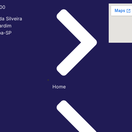
700
a Silveira
ardim
iba-SP
Home