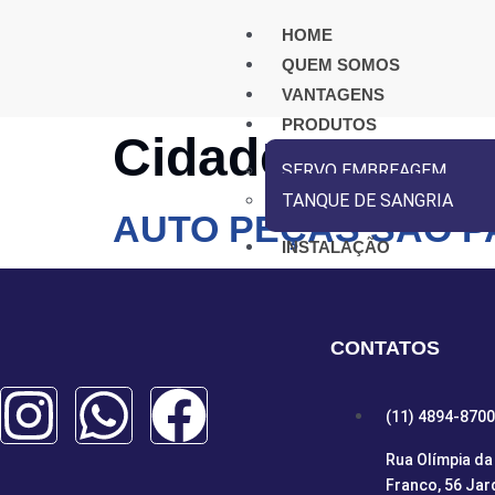
HOME
QUEM SOMOS
VANTAGENS
PRODUTOS
Cidade:
UMUA
SERVO EMBREAGEM
TANQUE DE SANGRIA
AUTO PEÇAS SÃO PA
INSTALAÇÃO
DISTRIBUIDORES
VÍDEOS
CONTATO
CONTATOS
X
(11) 4894-8700
Rua Olímpia da 
Franco, 56 Jar