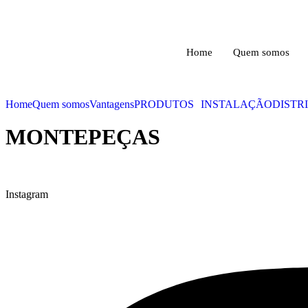
Ir
para
o
conteúdo
Home
Quem somos
Home
Quem somos
Vantagens
PRODUTOS
INSTALAÇÃO
DISTR
MONTEPEÇAS
Instagram