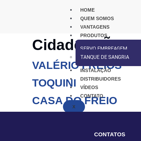
HOME
QUEM SOMOS
VANTAGENS
PRODUTOS
Cidade:
SÃO J
SERVO EMBREAGEM
TANQUE DE SANGRIA
VALÉRIO FREIOS
INSTALAÇÃO
DISTRIBUIDORES
TOQUINI
VÍDEOS
CONTATO
CASA DO FREIO
X
CONTATOS